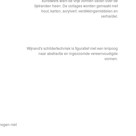
kunstwerk want de vrije vormen vallen over de
lijstranden heen. De collages worden gemaakt met
hout, karton, acrylverf, verdikkingsmiddelen en
verharder.
Wijnand's schildertechniek is figuratief met een knipoog
naar abstractie en ingezoomde vereenvoudigde
vormen.
mogen niet