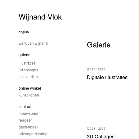
Wijnand Vlok
english
Galerie
werk van wijnand
galerie
illustraties
3d collages
(2021 - 2025)
Digitale illustraties
schilderijen
online winkel
kunst kopen
contact
nieuwsbrief
reageer
gastenboek
(2024 - 2025)
privacyverklaring
3D Collages