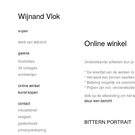
Wijnand Vlok
english
Online winkel
werk van wijnand
galerie
illustraties
Onderstaande artikelen kun je r
3d collages
* De levertijd van de werken is
schilderijen
* Het werk kan binnen veertie
* Betaling mogelijk via overschr
online winkel
* Prijzen zijn incl. verzendkos
kunst kopen
(klik op de afbeelding om het w
stuur een bericht
contact
nieuwsbrief
reageer
BITTERN PORTRAIT
gastenboek
privacyverklaring