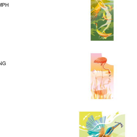
MPH
NG